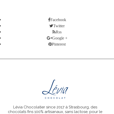
LEGAL NOTICE
SECURE PAYMENT
PRICES DROP
NEW PRODUCTS
BEST SALES
ABOUT US
CONTACT US
STORES
LOGIN
MY ACCOUNT
Facebook
Twitter
Rss
Google +
Pinterest
Lévia Chocolatier since 2017 à Strasbourg, des
chocolats fins 100% artisanaux, sans lactose, pour le