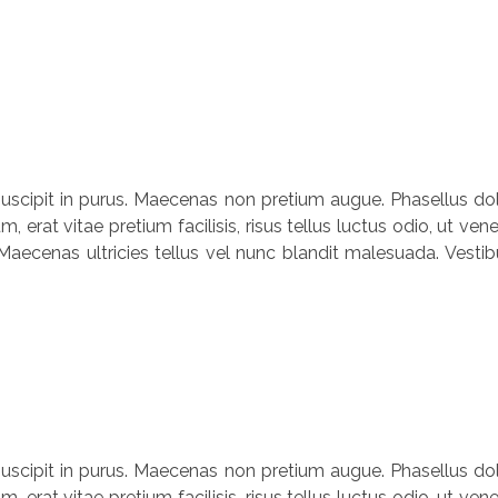
, suscipit in purus. Maecenas non pretium augue. Phasellus dolo
um, erat vitae pretium facilisis, risus tellus luctus odio, ut
Maecenas ultricies tellus vel nunc blandit malesuada. Vestibu
, suscipit in purus. Maecenas non pretium augue. Phasellus dolo
um, erat vitae pretium facilisis, risus tellus luctus odio, ut