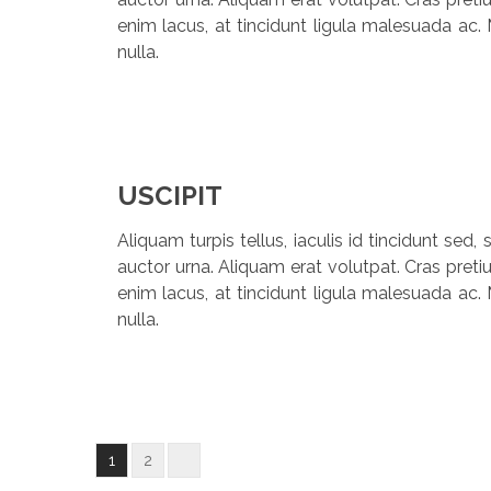
enim lacus, at tincidunt ligula malesuada ac. 
nulla.
USCIPIT
Aliquam turpis tellus, iaculis id tincidunt sed
auctor urna. Aliquam erat volutpat. Cras preti
enim lacus, at tincidunt ligula malesuada ac. 
nulla.
Posts
>
Page
Page
1
2