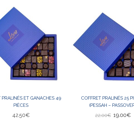
 PRALINÉS ET GANACHES 49
COFFRET PRALINÉS 25 P
PIÈCES
(PESSAH – PASSOVE
42.50
€
19.00
€
22.00
€